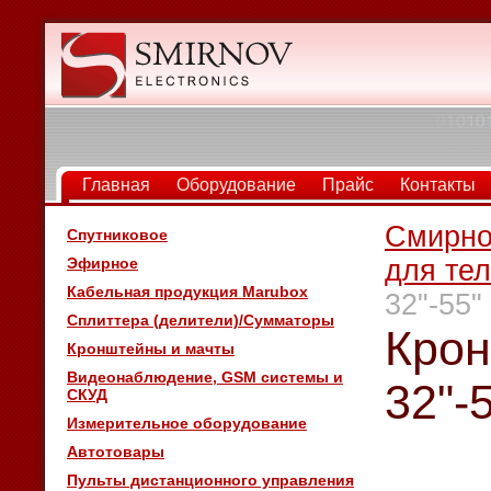
Главная
Оборудование
Прайс
Контакты
Смирно
Спутниковое
Эфирное
для те
Кабельная продукция Marubox
32"-55"
Сплиттера (делители)/Сумматоры
Крон
Кронштейны и мачты
Видеонаблюдение, GSM системы и
32"-
СКУД
Измерительное оборудование
Автотовары
Пульты дистанционного управления