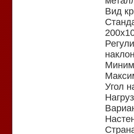
метал
Вид к
Станд
200х1
Регули
накло
Миним
Макси
Угол н
Нагруз
Вариан
Насте
Страна