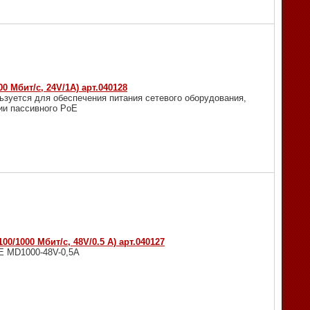
0 Мбит/с, 24V/1А) арт.040128
зуется для обеспечения питания сетевого оборудования,
ии пассивного PoE
00/1000 Мбит/с, 48V/0.5 А) арт.040127
OE MD1000-48V-0,5A