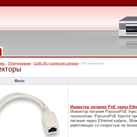
икс
Оборудование
GSM /3G усилители сигнала
PoE инжекторы
екторы
Фото
Инжектор питания PoE через Ethe
Инжектор питания PassivePoE Inje
технологию. PassivePoE Injector 
питания через Ethernet кабель. Мо
работающих со скоростью не более