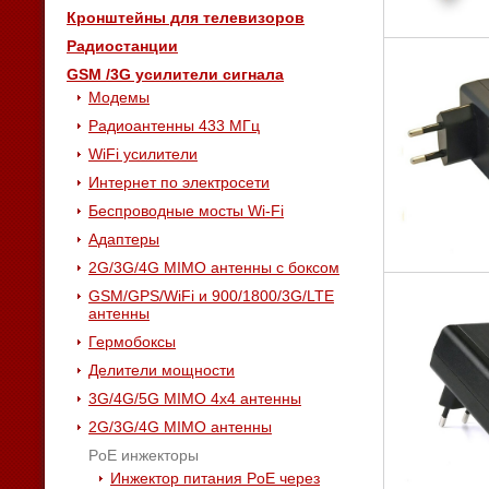
Кронштейны для телевизоров
Радиостанции
GSM /3G усилители сигнала
Модемы
Радиоантенны 433 МГц
WiFi усилители
Интернет по электросети
Беспроводные мосты Wi-Fi
Адаптеры
2G/3G/4G MIMO антенны с боксом
GSM/GPS/WiFi и 900/1800/3G/LTE
антенны
Гермобоксы
Делители мощности
3G/4G/5G MIMO 4x4 антенны
2G/3G/4G MIMO антенны
PoE инжекторы
Инжектор питания PoE через