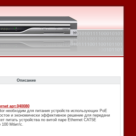
Описание
rnet арт.040080
ctor необходим для питания устройств использующих PoE
простое и экономически эффективное решение для передачи
жет питать устройства по витой паре Ethernet CAT5E
 100 Mбит/с.