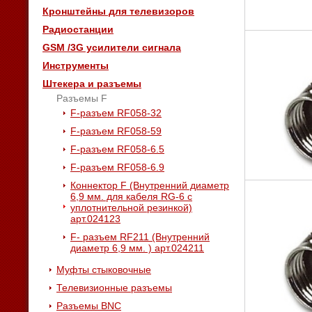
Кронштейны для телевизоров
Радиостанции
GSM /3G усилители сигнала
Инструменты
Штекера и разъемы
Разъемы F
F-разъем RF058-32
F-разъем RF058-59
F-разъем RF058-6.5
F-разъем RF058-6.9
Коннектор F (Внутренний диаметр
6,9 мм. для кабеля RG-6 с
уплотнительной резинкой)
арт.024123
F- разъем RF211 (Внутренний
диаметр 6,9 мм. ) арт.024211
Муфты стыковочные
Телевизионные разъемы
Разъемы BNC