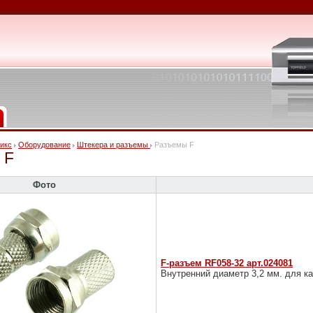
икс
Оборудование
Штекера и разъемы
Разъемы F
 F
Фото
F-разъем RF058-32 арт.024081
Внутренний диаметр 3,2 мм. для ка