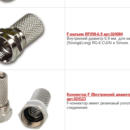
F-разъем RF058-6.9 арт.024084
Внутренний диаметр 6,9 мм. для к
(Strong&Long) RG-6 CU/Al и Simore.
Коннектор F (Внутренний диаметр
арт.024123
F-коннектор имеет резиновый уплот
соединения.