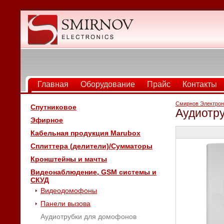
Главная
Оборудование
Прайс
Контакты
Смирнов Электрон
Спутниковое
Аудиотр
Эфирное
Кабельная продукция Marubox
Сплиттера (делители)/Сумматоры
Кронштейны и мачты
Видеонаблюдение, GSM системы и
СКУД
Видеодомофоны
Панели вызова
Аудиотрубки для домофонов