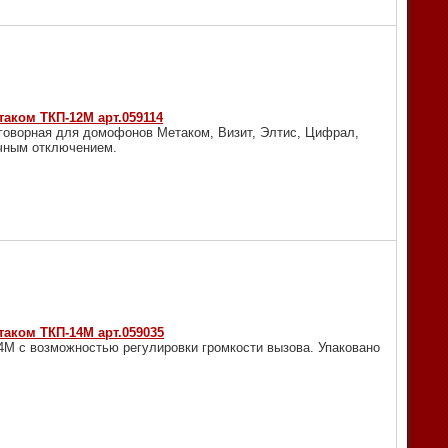
аком ТКП-12М арт.059114
еговорная для домофонов Метаком, Визит, Элтис, Цифрал,
очным отключением.
таком ТКП-14М арт.059035
4М с возможностью регулировки громкости вызова. Упаковано