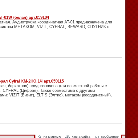
-01W (белая) арт.059104
атная. Аудиотрубка координатная AT-01 предназначена для
х систем МЕТАКОМ, VIZIT, CYFRAL, BEWARD, СПУТНИК с
ал Cyfral КМ-2НО.1Ч арт.059115
ая, бархатная) предназначена для совместной работы с
 CYFRAL (Цифрал). Также совместима с другими
: VIZIT (Визит), ELTIS (Элтис), метаком (координатный),
на главную
карта сайта
сообщение