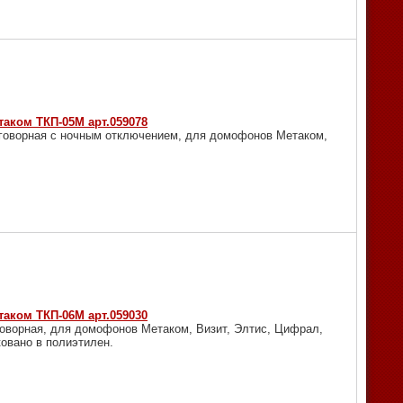
таком ТКП-05М арт.059078
реговорная с ночным отключением, для домофонов Метаком,
таком ТКП-06М арт.059030
говорная, для домофонов Метаком, Визит, Элтис, Цифрал,
овано в полиэтилен.