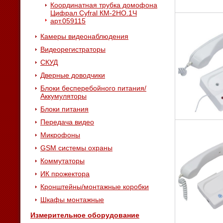
Координатная трубка домофона
Цифрал Cyfral КМ-2НО.1Ч
арт.059115
Камеры видеонаблюдения
Видеорегистраторы
СКУД
Дверные доводчики
Блоки бесперебойного питания/
Аккумуляторы
Блоки питания
Передача видео
Микрофоны
GSM системы охраны
Коммутаторы
ИК прожектора
Кронштейны/монтажные коробки
Шкафы монтажные
Измерительное оборудование