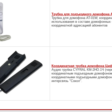
Трубка для подъездного домофона AT
Трубка для домофона AT-01W, координ
использования в составе домофонны
координатной адресацией абонентов
Координатная трубка домофона Цифр
Аудио трубка CYFRAL КМ-2НО.1Ч (черн
координатным подъездным домофоном:
координатными подъездными домофонами
интерсвязь "Сокол".