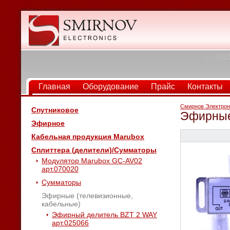
Главная
Оборудование
Прайс
Контакты
Смирнов Электрон
Спутниковое
Эфирные
Эфирное
Кабельная продукция Marubox
Сплиттера (делители)/Сумматоры
Модулятор Marubox GC-AV02
арт.070020
Сумматоры
Эфирные (телевизионные,
кабельные)
Эфирный делитель BZT 2 WAY
арт.025066