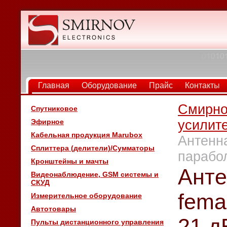
Главная
Оборудование
Прайс
Контакты
Смирно
Спутниковое
Эфирное
усилит
Кабельная продукция Marubox
Антенна
Сплиттера (делители)/Сумматоры
парабо
Кронштейны и мачты
Анте
Видеонаблюдение, GSM системы и
СКУД
fema
Измерительное оборудование
Автотовары
21 д
Пульты дистанционного управления