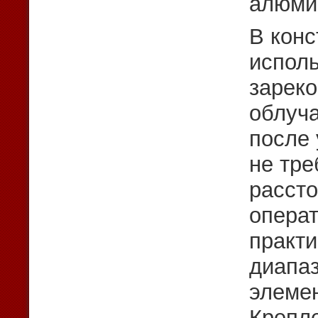
алюмин
В конс
испол
зарек
облуч
после 
не тре
рассто
операт
практи
диапа
элемен
Крепле