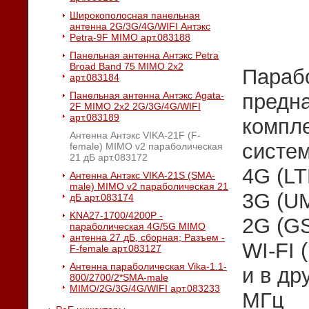
Широкополосная панельная
антенна 2G/3G/4G/WIFI Антэкс
Petra-9F MIMO арт.083188
Панельная антенна Антэкс Petra
Broad Band 75 MIMO 2x2
Параб
арт.083184
Панельная антенна Антэкс Agata-
предна
2F MIMO 2x2 2G/3G/4G/WIFI
арт.083189
компл
Антенна Антэкс VIKA-21F (F-
систем
female) MIMO v2 параболическая
21 дБ арт.083172
4G (LT
Антенна Антэкс VIKA-21S (SMA-
male) MIMO v2 параболическая 21
3G (U
дБ арт.083174
KNA27-1700/4200P -
2G (G
параболическая 4G/5G MIMO
антенна 27 дБ, сборная; Разъем -
WI-FI 
F-female арт.083127
Антенна параболическая Vika-1.1-
и в др
800/2700/2*SMA-male
MIMO/2G/3G/4G/WIFI арт.083233
МГц