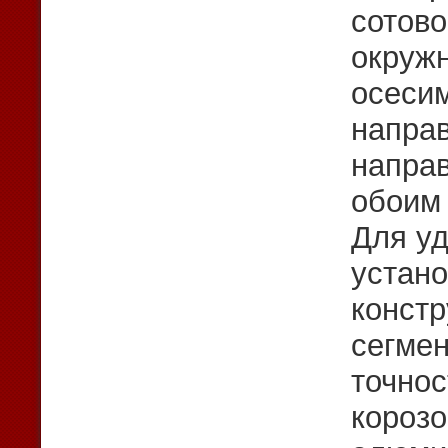
сотово
окружн
осеси
направ
напра
обоим
Для уд
устано
констр
сегмен
точнос
корозо