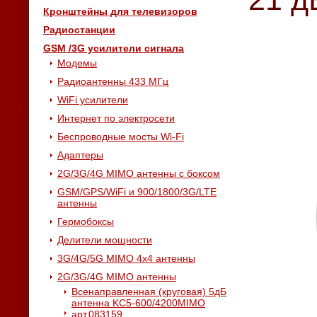
Кронштейны для телевизоров
Радиостанции
GSM /3G усилители сигнала
Модемы
Радиоантенны 433 МГц
WiFi усилители
Интернет по электросети
Беспроводные мосты Wi-Fi
Адаптеры
2G/3G/4G MIMO антенны с боксом
GSM/GPS/WiFi и 900/1800/3G/LTE
антенны
Гермобоксы
Делители мощности
3G/4G/5G MIMO 4x4 антенны
2G/3G/4G MIMO антенны
Всенаправленная (круговая) 5дБ
антенна KC5-600/4200MIMO
арт.083159