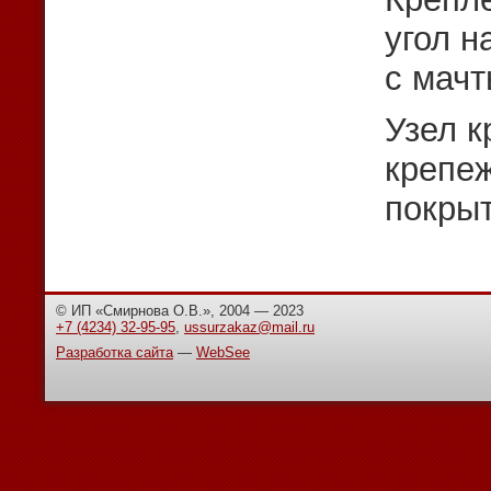
угол н
с мачт
Узел к
крепе
покрыт
© ИП «Смирнова О.В.», 2004 — 2023
+7 (4234) 32-95-95
,
ussurzakaz@mail.ru
Разработка сайта
—
WebSee