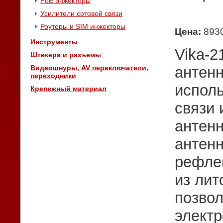
PoE инжекторы
Усилители сотовой связи
Роутеры и SIM инжекторы
Цена:
8930
Инструменты
Vika-2
Штекера и разъемы
антенн
Видеошнуры, AV переключатели,
переходники
исполь
Крепежный материал
связи 
антен
антенн
рефлек
из лит
позво
электр