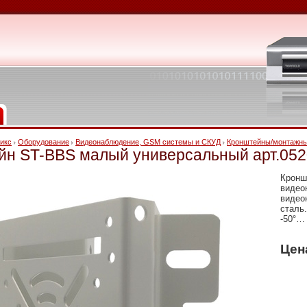
икс
Оборудование
Видеонаблюдение, GSM системы и СКУД
Кронштейны/монтажны
йн ST-BBS малый универсальный арт.05
Кронш
видео
видео
сталь.
-50°… 
Цен