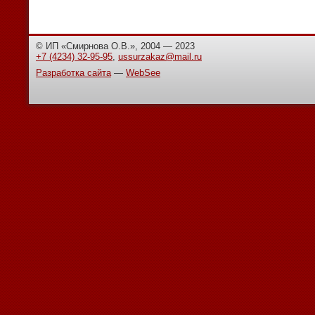
© ИП «Смирнова О.В.», 2004 — 2023
+7 (4234) 32-95-95
,
ussurzakaz@mail.ru
Разработка сайта
—
WebSee