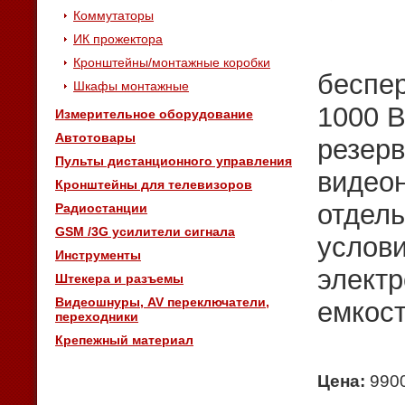
Коммутаторы
ИК прожектора
Кронштейны/монтажные коробки
беспер
Шкафы монтажные
1000 В
Измерительное оборудование
Автотовары
резерв
Пульты дистанционного управления
видео
Кронштейны для телевизоров
отдель
Радиостанции
GSM /3G усилители сигнала
услови
Инструменты
электр
Штекера и разъемы
Видеошнуры, AV переключатели,
емкост
переходники
Крепежный материал
Цена:
9900