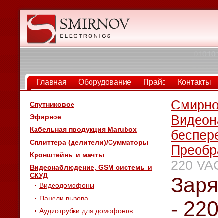
Главная
Оборудование
Прайс
Контакты
Смирно
Спутниковое
Эфирное
Видеон
Кабельная продукция Marubox
беспер
Сплиттера (делители)/Сумматоры
Преобр
Кронштейны и мачты
220 VA
Видеонаблюдение, GSM системы и
СКУД
Заря
Видеодомофоны
Панели вызова
- 22
Аудиотрубки для домофонов