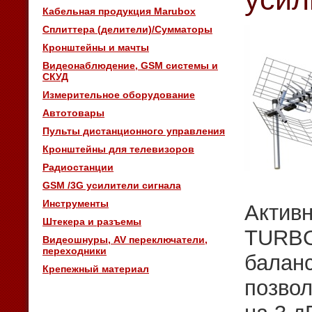
Кабельная продукция Marubox
Сплиттера (делители)/Сумматоры
Кронштейны и мачты
Видеонаблюдение, GSM системы и
СКУД
Измерительное оборудование
Автотовары
Пульты дистанционного управления
Кронштейны для телевизоров
Радиостанции
GSM /3G усилители сигнала
Инструменты
Актив
Штекера и разъемы
TURBO
Видеошнуры, AV переключатели,
переходники
балан
Крепежный материал
позво