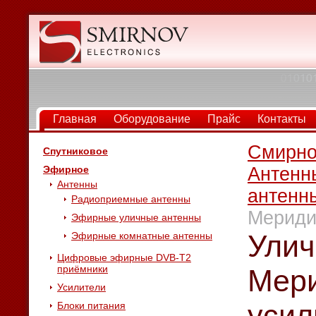
Главная
Оборудование
Прайс
Контакты
Смирно
Спутниковое
Эфирное
Антенн
Антенны
антенн
Радиоприемные антенны
Меридиа
Эфирные уличные антенны
Улич
Эфирные комнатные антенны
Цифровые эфирные DVB-T2
приёмники
Мери
Усилители
усил
Блоки питания