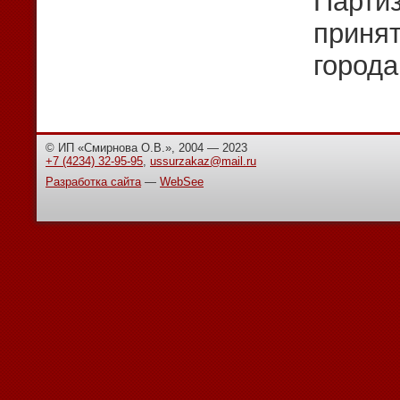
Партиз
приня
города
© ИП «Смирнова О.В.», 2004 — 2023
+7 (4234) 32-95-95
,
ussurzakaz@mail.ru
Разработка сайта
—
WebSee